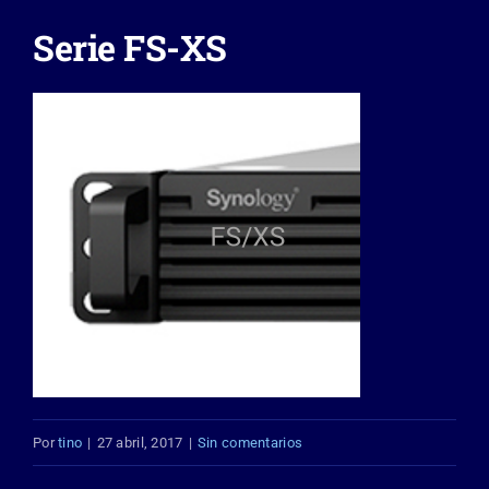
Serie FS-XS
Servicios IT
Contacto
Captura de Datos
Por
tino
|
27 abril, 2017
|
Sin comentarios