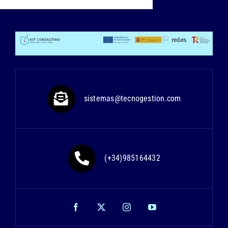
sistemas@tecnogestion.com
(+34)985164432