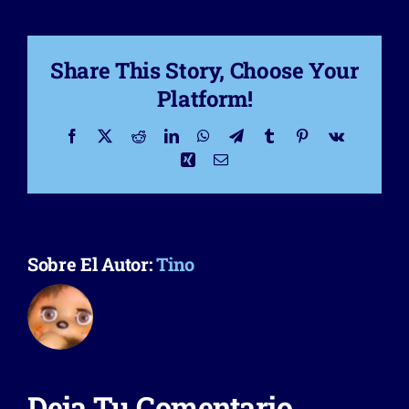
Share This Story, Choose Your
Platform!
Facebook
X
Reddit
LinkedIn
WhatsApp
Telegram
Tumblr
Pinterest
Vk
Xing
Correo
electrónico
Sobre El Autor:
Tino
Deja Tu Comentario