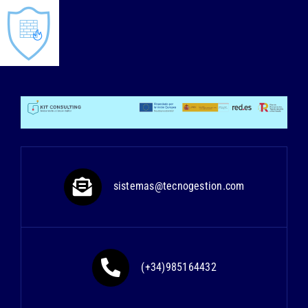
sistemas@tecnogestion.com
(+34)985164432