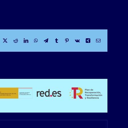
acebook
X
Reddit
LinkedIn
WhatsApp
Telegram
Tumblr
Pinterest
Vk
Xing
Correo
electrónico