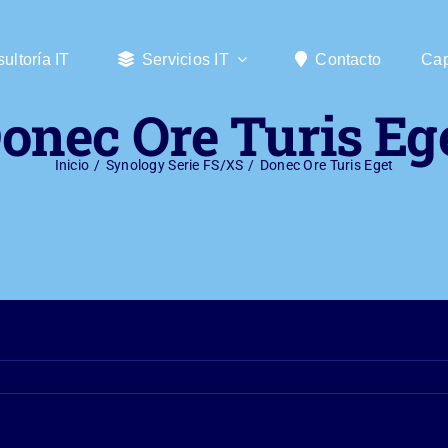
ultoría IT
ultoría IT
Servicios IT
Servicios IT
Contacto
Contacto
Cap
Cap
onec Ore Turis Eg
Inicio
Synology Serie FS/XS
Donec Ore Turis Eget