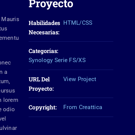
Proyecto
. Mauris
Habilidades
HTML/CSS
tus
Necesarias:
lementu
Categorías:
Synology Serie FS/XS
Donec
n a
URL Del
View Project
tum,
Proyecto:
cursus
m lorem
Copyright:
From Creattica
e odio
vel
ulvinar