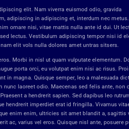
ipiscing elit. Nam viverra euismod odio, gravida
em, adipiscing in adipiscing et, interdum nec metus
enim ornare nisi, vitae mattis nulla ante id dui. Ut lec
sed lectus. Vestibulum adipiscing tempor nisi id e
nam elit vols nulla dolores amet untras sitsers.
 eros. Morbi in nisl ut quam vulputate elementum. 
ugue porta orci, eu volutpat enim nisi ac risus. Proi
idunt in magna. Quisque semper, leo a malesuada dic
m nunc laoreet odio. Maecenas sed felis ante, non 
Praesent a hendrerit sapien. Sed dapibus leo rutru
hendrerit imperdiet erat id fringilla. Vivamus vita
que enim enim, ultricies sit amet blandit a, sagittis 
rit ac, varius vel eros. Quisque nisl ante, posuere p