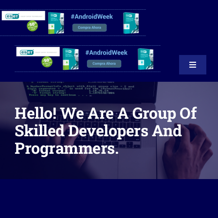
Saltar
al
contenido
Toggle
Navigat
Consultoría IT
Hello! We Are A Group Of
Skilled Developers And
Servicios IT
Programmers.
Contacto
Captura de Datos