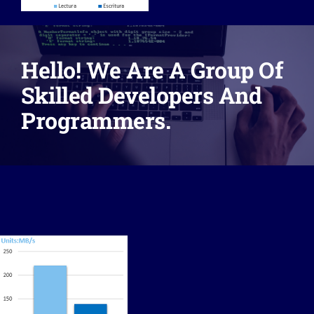
Contacto
Hello! We Are A Group Of
Captura de Datos
Skilled Developers And
Programmers.